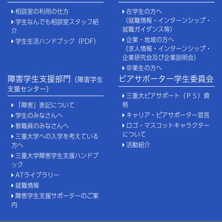
相談室の利用の仕方
在学生の方へ
（就職情報・インターンシップ・
学生なんでも相談室スタッフ紹
就職ガイダンス等）
介
企業・地域の方へ
学生生活ハンドブック（PDF）
（求人情報・インターンシップ・
企業研究会及び企業説明会）
卒業生の方へ
障害学生支援部門
ピアサポーター学生委員会
（障害学生
支援センター）
三重大ピアサポート（ＰＳ）資
格
「障害」表記について
キャリア・ピアサポーター宣言
学生のみなさんへ
ロゴ・マスコットキャラクター
教職員のみなさんへ
について
三重大学への入学を考えている
活動紹介
方へ
三重大学障害学生支援ハンドブ
ック
ATライブラリー
就職情報
障害学生支援サポーターのご案
内