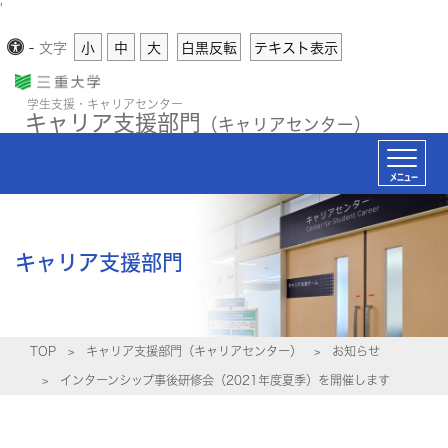
'
-
文字
小
中
大
白黒反転
テキスト表示
学生支援・キャリアセンター
キャリア支援部門
（キャリアセンター）
メニュー
キャリア支援部門
TOP
キャリア支援部門（キャリアセンター）
お知らせ
インターンシップ事後研修会（2021年度夏季）を開催します