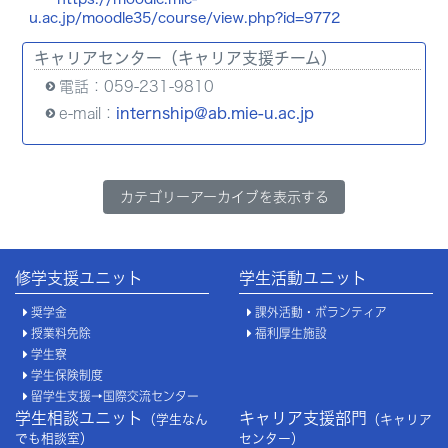
u.ac.jp/moodle35/course/view.php?id=9772
キャリアセンター（キャリア支援チーム）
電話：059-231-9810
e-mail：
internship@ab.mie-u.ac.jp
カテゴリーアーカイブを表示する
修学支援ユニット
学生活動ユニット
奨学金
課外活動・ボランティア
授業料免除
福利厚生施設
学生寮
学生保険制度
留学生支援→国際交流センター
学生相談ユニット
キャリア支援部門
（学生なん
（キャリア
でも相談室）
センター）