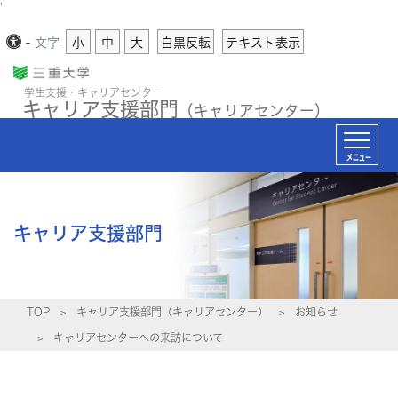
'
-
文字
小
中
大
白黒反転
テキスト表示
学生支援・キャリアセンター
キャリア支援部門
（キャリアセンター）
メニュー
キャリア支援部門
TOP
キャリア支援部門（キャリアセンター）
お知らせ
キャリアセンターへの来訪について