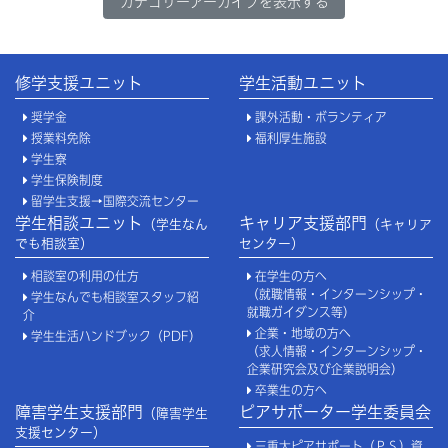
カテゴリーアーカイブを表示する
修学支援ユニット
学生活動ユニット
奨学金
課外活動・ボランティア
授業料免除
福利厚生施設
学生寮
学生保険制度
留学生支援→国際交流センター
学生相談ユニット
キャリア支援部門
（学生なん
（キャリア
でも相談室）
センター）
相談室の利用の仕方
在学生の方へ
（就職情報・インターンシップ・
学生なんでも相談室スタッフ紹
就職ガイダンス等）
介
企業・地域の方へ
学生生活ハンドブック（PDF）
（求人情報・インターンシップ・
企業研究会及び企業説明会）
卒業生の方へ
障害学生支援部門
ピアサポーター学生委員会
（障害学生
支援センター）
三重大ピアサポート（ＰＳ）資