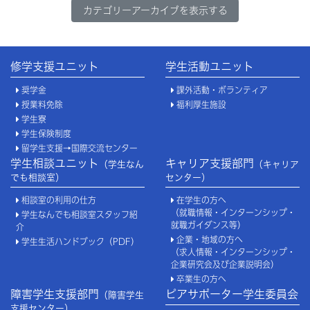
カテゴリーアーカイブを表示する
修学支援ユニット
学生活動ユニット
奨学金
課外活動・ボランティア
授業料免除
福利厚生施設
学生寮
学生保険制度
留学生支援→国際交流センター
学生相談ユニット
キャリア支援部門
（学生なん
（キャリア
でも相談室）
センター）
相談室の利用の仕方
在学生の方へ
（就職情報・インターンシップ・
学生なんでも相談室スタッフ紹
就職ガイダンス等）
介
企業・地域の方へ
学生生活ハンドブック（PDF）
（求人情報・インターンシップ・
企業研究会及び企業説明会）
卒業生の方へ
障害学生支援部門
ピアサポーター学生委員会
（障害学生
支援センター）