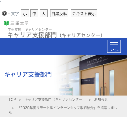
'
-
文字
小
中
大
白黒反転
テキスト表示
学生支援・キャリアセンター
キャリア支援部門
（キャリアセンター）
メニュー
キャリア支援部門
TOP
キャリア支援部門（キャリアセンター）
お知らせ
『2020年度リモート型インターンシップ取組紹介』を掲載しまし
た