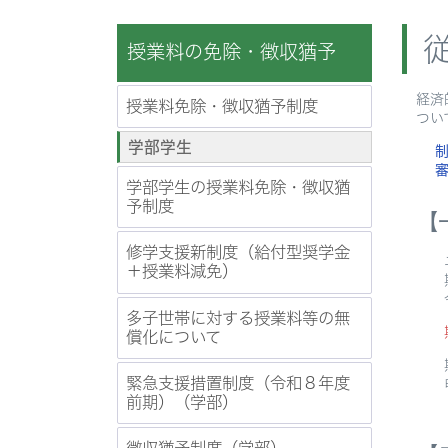
授業料の免除・徴収猶予
経済
授業料免除・徴収猶予制度
つい
学部学生
学部学生の授業料免除・徴収猶
予制度
【
修学支援新制度（給付型奨学金
ユニ
＋授業料減免）
期間
令
多子世帯に対する授業料等の無
償化について
期 
緊急支援措置制度（令和８年度
申
前期）（学部）