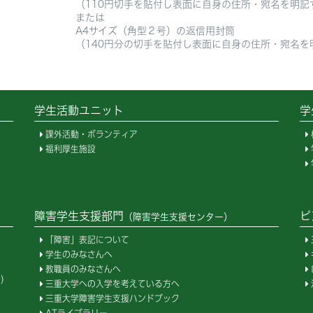
110円切手を貼付し表面に自身の住所・宛名を明記
または
4サイズ（角型２号）の返信用封筒
140円分の切手を貼付し表面に自身の住所・宛名を明
学生活動ユニット
学
課外活動・ボランティア
福利厚生施設
障害学生支援部門
ピ
（障害学生支援センター）
「障害」表記について
学生のみなさんへ
教職員のみなさんへ
会）
三重大学への入学を考えている方へ
三重大学障害学生支援ハンドブック