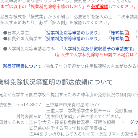
申請のしおりをダウンロードし、様式をプリントしてください。
まずは以下の「授業料免除等申請のしおり」を
必ず確認
してください。
な様式を「様式集」から印刷し，必要箇所を記入の上，二次申請期
するにあたり，必ず「記入例」を確認してください。
日本人学生 「
授業料免除等申請のしおり
」 「
様式集
」「
私費外国人留学生「
授業料免除等申請のしおり
」 「
様式集
」「
入学料免除等申請者のみ 「
入学料免除及び徴収猶予の申請要領
」
(新入生で入学料免除等も申請する場合はこ
所得証明書について
（令和７年分所得かつ住民税課税の有無がわか
業料免除状況等証明の郵送依頼について
が在学する国立学校へ提出するために昨年度の免除状況の証明等が必
先：〒514-8507 三重県津市栗真町屋町1577
重大学 学務部学生支援チーム 免除担当
筒表面左に「免除証明依頼」と書き添えてください。
するもの：①在学状況・授業料免除状況等 証明依頼書 →
ダ
兄弟の在学する国立学校の証明書様式
A4を３つ折りにして入るサイズ（長型３号）の返信用