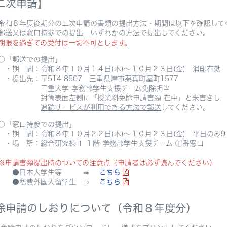
二次申請
】
８年度後期分の二次申請の書類の提出方法・期間は以下を確認して
又は窓口持参での提出，いずれかの方法で提出してください。
期限を過ぎての受付は一切不可とします。
「郵送での提出」
 間：令和８年１０月１４日(木)～１０月２３日(金) 消印有効
出先：〒514-8507 三重県津市栗真町屋町1577
重大学 学務部学生支援チーム免除担当
筒表面左側に「授業料免除申請書類 在中」と朱書きし，簡
追跡サービスが利用できる方法で郵送
してください。
「窓口持参での提出」
 間：令和８年１０月２２日(木)～１０月２３日(金) 平日のみ9：0
 所：総合研究棟Ⅱ １階 学務部学生支援チーム ①番窓口
※申請書類提出時のついての注意点（申請者は必ず読んでください）
日本人学生等 ⇒
こちら
私費外国人留学生 ⇒
こちら
除申請のしおりについて（令和８年度分）