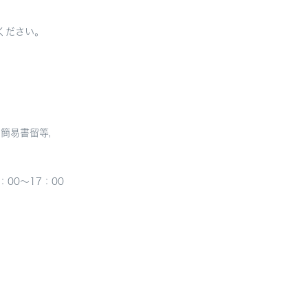
ください。
易書留等，
0～17：00