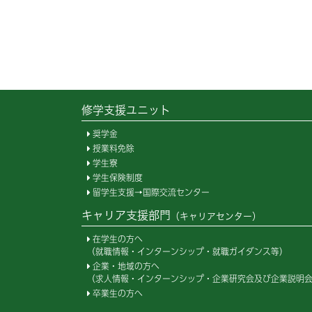
（
A
（
修学支援ユニット
奨学金
授業料免除
学生寮
学生保険制度
留学生支援→国際交流センター
キャリア支援部門
（キャリアセンター）
在学生の方へ
（就職情報・インターンシップ・就職ガイダンス等）
企業・地域の方へ
（求人情報・インターンシップ・企業研究会及び企業説明
卒業生の方へ