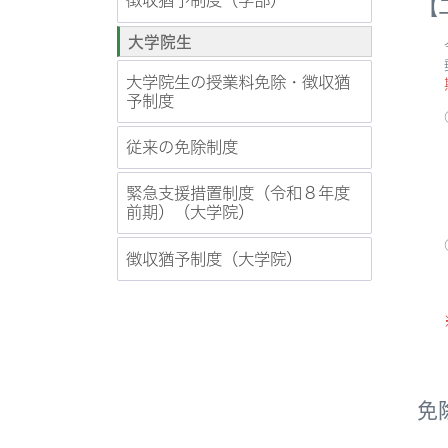
徴収猶予制度（学部）
【
大学院生
令和
郵送
大学院生の授業料免除・徴収猶
予制度
○
・期
従来の免除制度
・提
三
緊急支援措置制度（令和８年度
封
前期）（大学院）
○
徴収猶予制度（大学院）
・期
・場
●
●
免