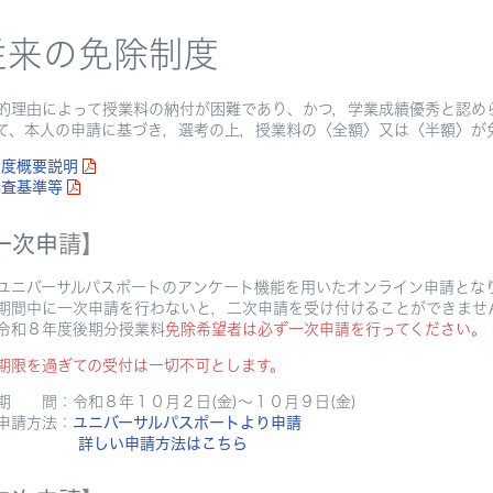
従来の免除制度
的理由によって授業料の納付が困難であり、かつ，学業成績優秀と認め
て、本人の申請に基づき，選考の上，授業料の〈全額〉又は〈半額〉が
制度概要説明
審査基準等
一次申
請】
バーサルパスポートのアンケート機能を用いたオンライン申請とな
中に一次申請を行わないと，二次申請を受け付けることができませ
和８年度後期分授業料
免除希望者は必ず一次申請を行ってください。
期限を過ぎての受付は一切不可とします。
間：令和８年１０月２日(金)～１０月９日(金)
請方法：
ユニバーサルパスポートより申請
詳しい申請方法はこちら