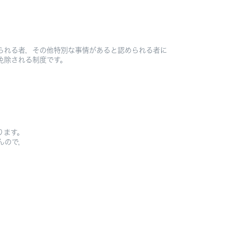
られる者，その他特別な事情があると認められる者に
免除される制度です。
ります。
んので，