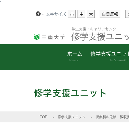
'
-
文字
サイズ
小
中
大
白黒反転
学生支援・キャリアセンター
修学支援ユニ
ホーム
修学支援ユニッ
Home
Infromati
修学支援ユニット
TOP
修学支援ユニット
授業料の免除・徴収