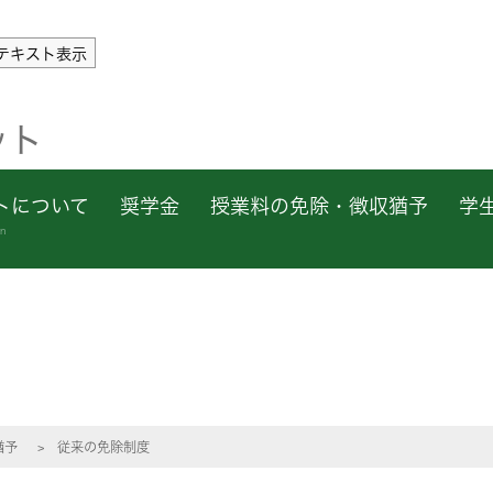
テキスト表示
ット
トについて
奨学金
授業料の免除・徴収猶予
学
on
猶予
従来の免除制度