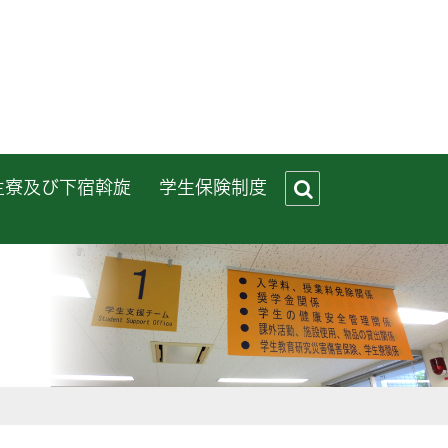
生寮及び下宿斡旋
学生保険制度