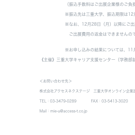
（振込手数料はご出展企業様のご負担と
※振込先は三重大学、振込期限は12月28
※なお、12月28日（月）以降にご出展
ご出展費用の返金はできませんのでご
※お申し込みの結果については、11月中旬
《主催》三重大学キャリア支援センター（学務
＜お問い合わせ先＞
株式会社アクセスネクステージ 三重大学オンライン企業
TEL
：
03-3479-0289
FAX
：
03-5413-3020
Mail
：
mie-u@access-t.co.jp