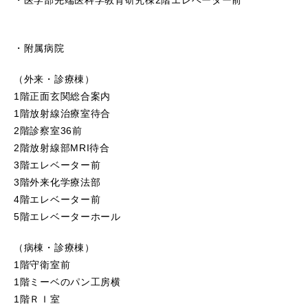
・医学部先端医科学教育研究棟2階エレベーター前
・附属病院
（外来・診療棟）
1階正面玄関総合案内
1階放射線治療室待合
2階診察室36前
2階放射線部MRI待合
3階エレベーター前
3階外来化学療法部
4階エレベーター前
5階エレベーターホール
（病棟・診療棟）
1階守衛室前
1階ミーベのパン工房横
1階ＲＩ室