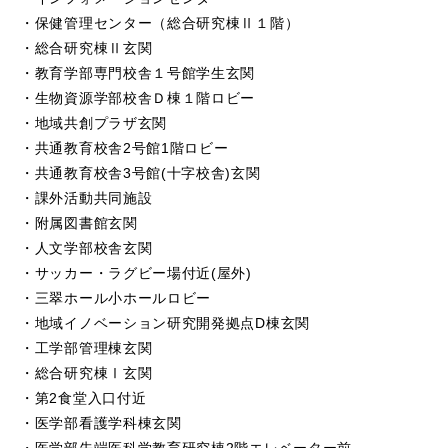
・保健管理センター（総合研究棟Ⅱ１階）
・総合研究棟Ⅱ玄関
・教育学部専門校舎１号館学生玄関
・生物資源学部校舎Ｄ棟１階ロビー
・地域共創プラザ玄関
・共通教育校舎2号館1階ロビー
・共通教育校舎3号館(十字校舎)玄関
・課外活動共同施設
・附属図書館玄関
・人文学部校舎玄関
・サッカー・ラグビー場付近(屋外)
・三翠ホール小ホールロビー
・地域イノベーション研究開発拠点D棟玄関
・工学部管理棟玄関
・総合研究棟Ⅰ玄関
・第2食堂入口付近
・医学部看護学科棟玄関