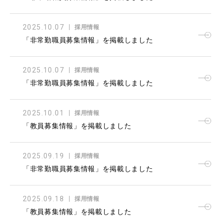
2025.10.07
採用情報
「非常勤職員募集情報」を掲載しました
2025.10.07
採用情報
「非常勤職員募集情報」を掲載しました
2025.10.01
採用情報
「教員募集情報」を掲載しました
2025.09.19
採用情報
「非常勤職員募集情報」を掲載しました
2025.09.18
採用情報
「教員募集情報」を掲載しました