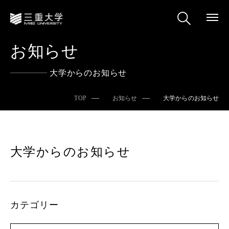
お知らせ
大学からのお知らせ
TOP
お知らせ
大学からのお知らせ
大学からのお知らせ
カテゴリー