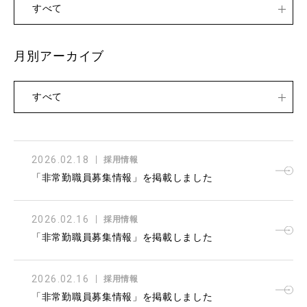
すべて
月別アーカイブ
すべて
2026.02.18
採用情報
「非常勤職員募集情報」を掲載しました
2026.02.16
採用情報
「非常勤職員募集情報」を掲載しました
2026.02.16
採用情報
「非常勤職員募集情報」を掲載しました