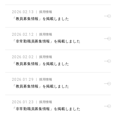
2026.02.13
採用情報
「教員募集情報」を掲載しました
2026.02.12
採用情報
「非常勤職員募集情報」を掲載しました
2026.02.02
採用情報
「教員募集情報」を掲載しました
2026.01.29
採用情報
「教員募集情報」を掲載しました
2026.01.23
採用情報
「非常勤職員募集情報」を掲載しました