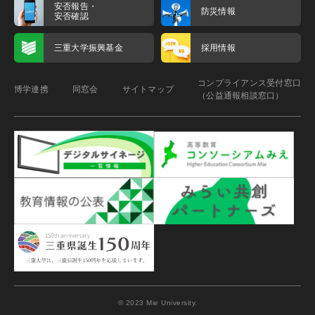
安否報告・
防災情報
安否確認
三重大学振興基金
採用情報
コンプライアンス受付窓口
博学連携
同窓会
サイトマップ
（公益通報相談窓口）
© 2023 Mie University.