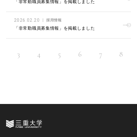
「非常勤職員募集情報」を掲載しました
2026.02.20
採用情報
「非常勤職員募集情報」を掲載しました
3
4
5
6
7
8