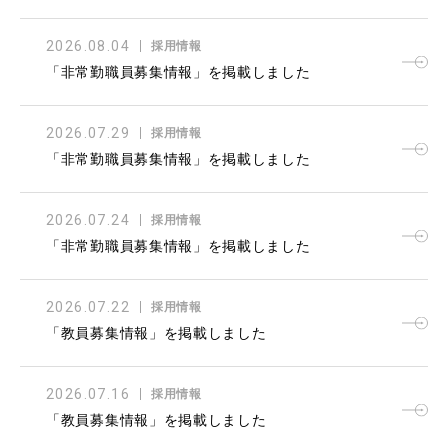
2026.08.04
採用情報
「非常勤職員募集情報」を掲載しました
2026.07.29
採用情報
「非常勤職員募集情報」を掲載しました
2026.07.24
採用情報
「非常勤職員募集情報」を掲載しました
2026.07.22
採用情報
「教員募集情報」を掲載しました
2026.07.16
採用情報
「教員募集情報」を掲載しました