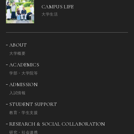
CAMPUS LIFE
大学生活
ABOUT
大学概要
ACADEMICS
学部・大学院等
ADMISSION
入試情報
STUDENT SUPPORT
教育・学生支援
RESEARCH & SOCIAL COLLABORATION
研究・社会連携