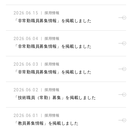
2026.06.15
採用情報
「非常勤職員募集情報」を掲載しました
2026.06.04
採用情報
「非常勤職員募集情報」を掲載しました
2026.06.03
採用情報
「非常勤職員募集情報」を掲載しました
2026.06.02
採用情報
「技術職員（常勤）募集」を掲載しました
2026.06.01
採用情報
「教員募集情報」を掲載しました