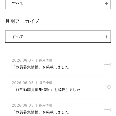
すべて
月別アーカイブ
すべて
2026.08.07
採用情報
「教員募集情報」を掲載しました
2026.08.06
採用情報
「非常勤職員募集情報」を掲載しました
2026.08.05
採用情報
「教員募集情報」を掲載しました