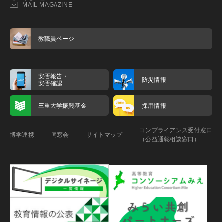
MAIL MAGAZINE
教職員ページ
安否報告・
防災情報
安否確認
三重大学振興基金
採用情報
コンプライアンス受付窓口
博学連携
同窓会
サイトマップ
（公益通報相談窓口）