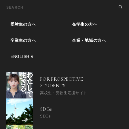
受験生の方へ
在学生の方へ
卒業生の方へ
企業・地域の方へ
ENGLISH
FOR PROSPECTIVE
STUDENTS
高校生・受験生応援サイト
SDGs
SDGs