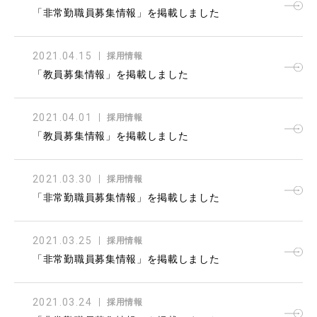
「非常勤職員募集情報」を掲載しました
2021.04.15
採用情報
「教員募集情報」を掲載しました
2021.04.01
採用情報
「教員募集情報」を掲載しました
2021.03.30
採用情報
「非常勤職員募集情報」を掲載しました
2021.03.25
採用情報
「非常勤職員募集情報」を掲載しました
2021.03.24
採用情報