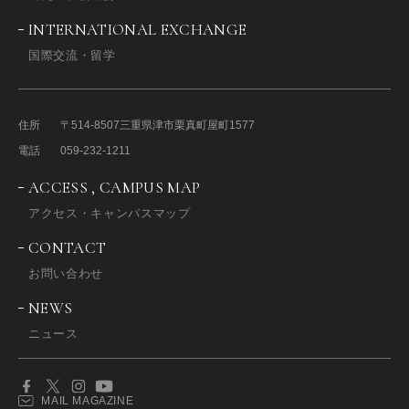
INTERNATIONAL EXCHANGE
国際交流・留学
住所
〒514-8507
三重県津市栗真町屋町1577
電話
059-232-1211
ACCESS , CAMPUS MAP
アクセス・キャンパスマップ
CONTACT
お問い合わせ
NEWS
ニュース
MAIL MAGAZINE