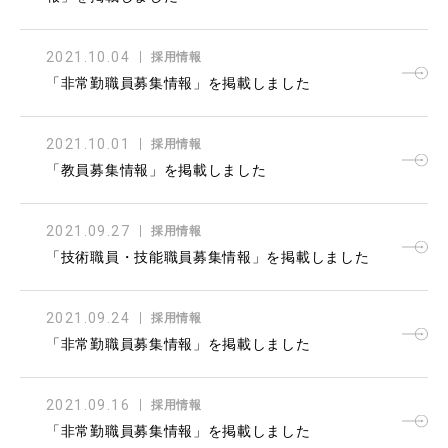
2021.10.04
採用情報
「非常勤職員募集情報」を掲載しました
2021.10.01
採用情報
「教員募集情報」を掲載しました
2021.09.27
採用情報
「技術職員・技能職員募集情報」を掲載しました
2021.09.24
採用情報
「非常勤職員募集情報」を掲載しました
2021.09.16
採用情報
「非常勤職員募集情報」を掲載しました