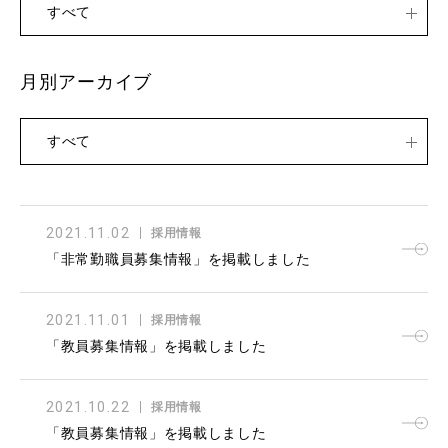
すべて
月別アーカイブ
すべて
2021.11.02
採用情報
「非常勤職員募集情報」を掲載しました
2021.11.01
採用情報
「教員募集情報」を掲載しました
2021.10.22
採用情報
「教員募集情報」を掲載しました