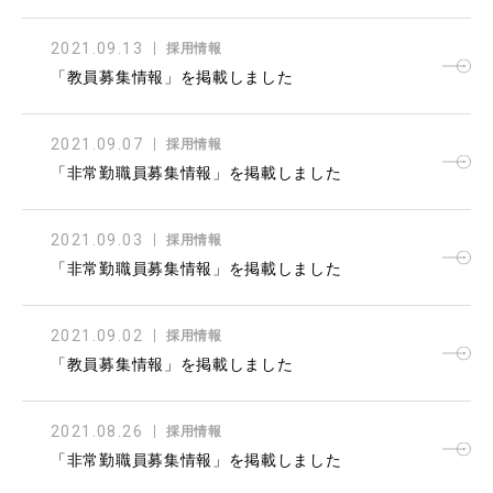
2021.09.13
採用情報
「教員募集情報」を掲載しました
2021.09.07
採用情報
「非常勤職員募集情報」を掲載しました
2021.09.03
採用情報
「非常勤職員募集情報」を掲載しました
2021.09.02
採用情報
「教員募集情報」を掲載しました
2021.08.26
採用情報
「非常勤職員募集情報」を掲載しました