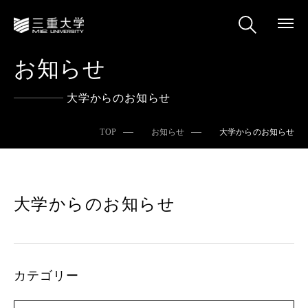
お知らせ
大学からのお知らせ
TOP
お知らせ
大学からのお知らせ
大学からのお知らせ
カテゴリー