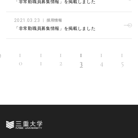
「非常勤職員募集情報」を掲載しました
2021.03.23
採用情報
「非常勤職員募集情報」を掲載しました
9
1
1
1
1
1
1
0
1
2
3
4
5