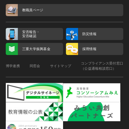
教職員ページ
安否報告・
防災情報
安否確認
三重大学振興基金
採用情報
コンプライアンス受付窓口
博学連携
同窓会
サイトマップ
（公益通報相談窓口）