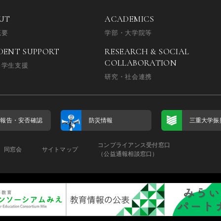
UT
ACADEMICS
概要
学部・大学院等
DENT SUPPORT
RESEARCH & SOCIAL
COLLABORATION
・学生支援
研究・社会連携
否報告・
安否確認
防災情報
三重大学振
コンプライアンス受付窓口
同窓会
サイトマップ
（公益通報相談窓口）