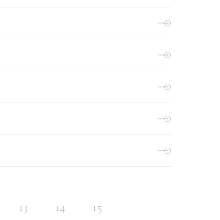
13
14
15