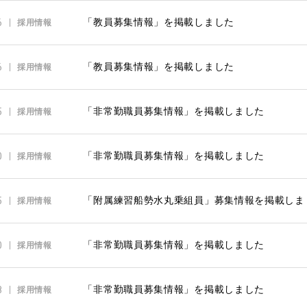
6
「教員募集情報」を掲載しました
採用情報
6
「教員募集情報」を掲載しました
採用情報
5
「非常勤職員募集情報」を掲載しました
採用情報
0
「非常勤職員募集情報」を掲載しました
採用情報
5
「附属練習船勢水丸乗組員」募集情報を掲載しま
採用情報
0
「非常勤職員募集情報」を掲載しました
採用情報
8
「非常勤職員募集情報」を掲載しました
採用情報