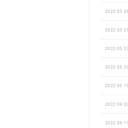
2022.05.2
2022.05.2
2022.05.2
2022.05.2
2022.05.1
2022.04.2
2022.04.1