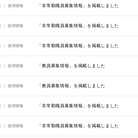
2
「非常勤職員募集情報」を掲載しました
採用情報
8
「非常勤職員募集情報」を掲載しました
採用情報
6
「非常勤職員募集情報」を掲載しました
採用情報
4
「教員募集情報」を掲載しました
採用情報
4
「教員募集情報」を掲載しました
採用情報
0
「非常勤職員募集情報」を掲載しました
採用情報
4
「非常勤職員募集情報」を掲載しました
採用情報