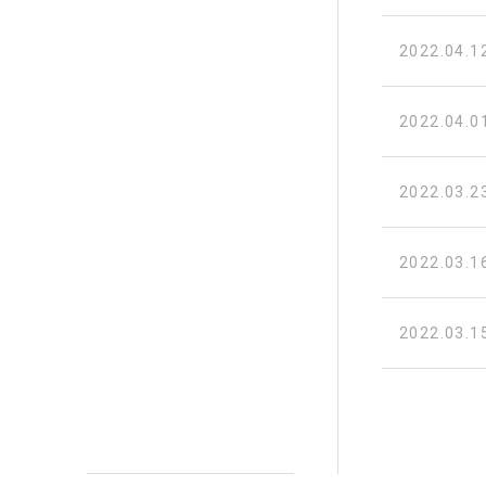
2022.04.1
2022.04.0
2022.03.2
2022.03.1
2022.03.1