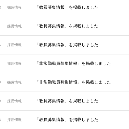
3
「教員募集情報」を掲載しました
採用情報
1
「教員募集情報」を掲載しました
採用情報
6
「教員募集情報」を掲載しました
採用情報
1
「非常勤職員募集情報」を掲載しました
採用情報
9
「非常勤職員募集情報」を掲載しました
採用情報
9
「教員募集情報」を掲載しました
採用情報
5
「教員募集情報」を掲載しました
採用情報