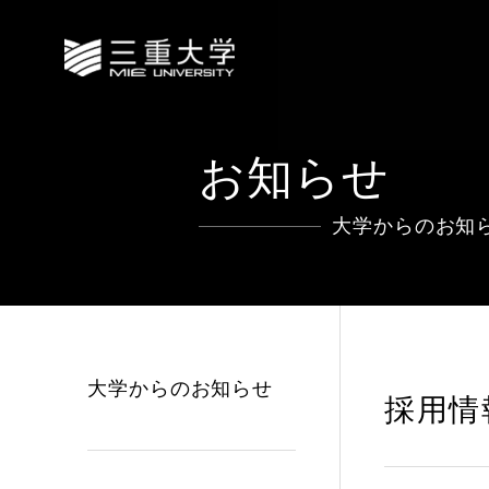
お知らせ
大学からのお知
大学からのお知らせ
採用情