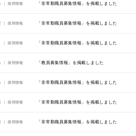
6
「非常勤職員募集情報」を掲載しました
採用情報
2
「非常勤職員募集情報」を掲載しました
採用情報
1
「非常勤職員募集情報」を掲載しました
採用情報
6
「教員募集情報」を掲載しました
採用情報
6
「非常勤職員募集情報」を掲載しました
採用情報
4
「非常勤職員募集情報」を掲載しました
採用情報
3
「非常勤職員募集情報」を掲載しました
採用情報