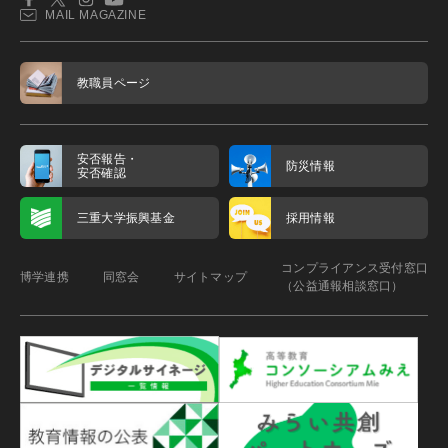
MAIL MAGAZINE
教職員ページ
安否報告・
防災情報
安否確認
三重大学振興基金
採用情報
コンプライアンス受付窓口
博学連携
同窓会
サイトマップ
（公益通報相談窓口）