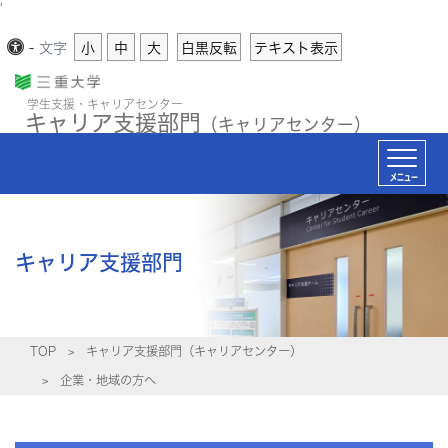
'
-
文字
小
中
大
白黒反転
テキスト表示
学生支援・キャリアセンター
キャリア支援部門
（キャリアセンター）
メニュー
キャリア支援部門
TOP
キャリア支援部門（キャリアセンター）
企業・地域の方へ