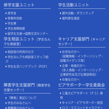
修学支援ユニット
学生活動ユニット
奨学金
課外活動・ボランティア
授業料免除
福利厚生施設
学生寮
学生保険制度
留学生支援→国際交流センター
学生相談ユニット
キャリア支援部門
（学生なん
（キャリア
でも相談室）
センター）
相談室の利用の仕方
在学生の方へ
（就職情報・インターンシップ・
学生なんでも相談室スタッフ紹
就職ガイダンス等）
介
企業・地域の方へ
学生生活ハンドブック（PDF）
（求人情報・インターンシップ・
企業研究会及び企業説明会）
卒業生の方へ
障害学生支援部門
ピアサポーター学生委員会
（障害学生
支援センター）
三重大ピアサポート（ＰＳ）資
格
「障害」表記について
キャリア・ピアサポーター宣言
学生のみなさんへ
ロゴ・マスコットキャラクター
教職員のみなさんへ