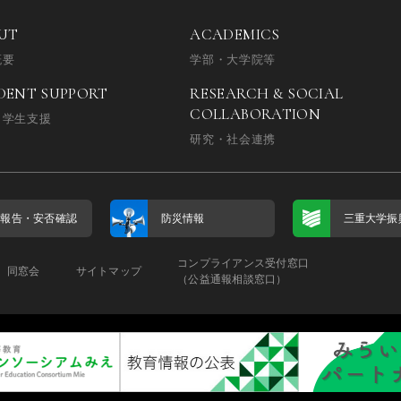
UT
ACADEMICS
概要
学部・大学院等
DENT SUPPORT
RESEARCH & SOCIAL
COLLABORATION
・学生支援
研究・社会連携
否報告・
安否確認
防災情報
三重大学振
コンプライアンス受付窓口
同窓会
サイトマップ
（公益通報相談窓口）