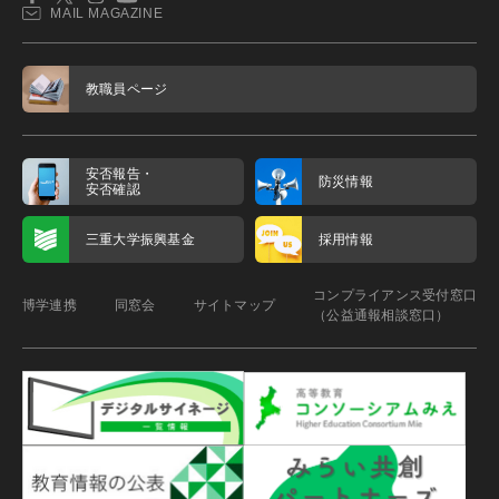
MAIL MAGAZINE
教職員ページ
安否報告・
防災情報
安否確認
三重大学振興基金
採用情報
コンプライアンス受付窓口
博学連携
同窓会
サイトマップ
（公益通報相談窓口）