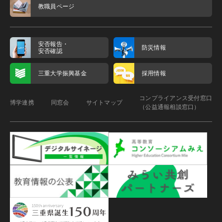
教職員ページ
安否報告・
防災情報
安否確認
三重大学振興基金
採用情報
コンプライアンス受付窓口
博学連携
同窓会
サイトマップ
（公益通報相談窓口）