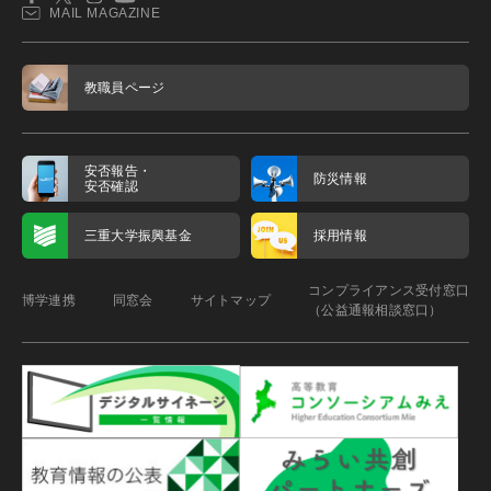
MAIL MAGAZINE
教職員ページ
安否報告・
防災情報
安否確認
三重大学振興基金
採用情報
コンプライアンス受付窓口
博学連携
同窓会
サイトマップ
（公益通報相談窓口）