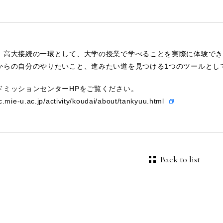
、高大接続の一環として、大学の授業で学べることを実際に体験でき
からの自分のやりたいこと、進みたい道を見つける1つのツールと
ドミッションセンターHPをご覧ください。
c.mie-u.ac.jp/activity/koudai/about/tankyuu.html
Back to list