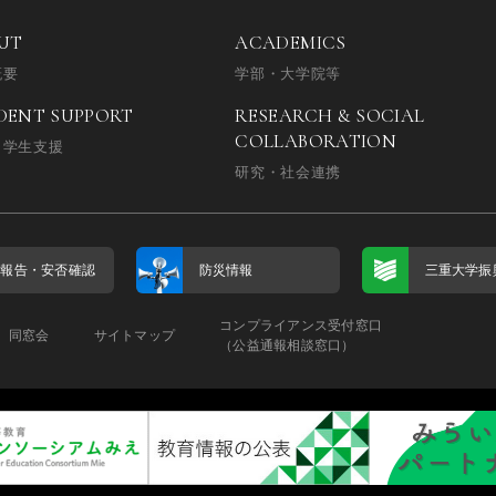
UT
ACADEMICS
概要
学部・大学院等
DENT SUPPORT
RESEARCH & SOCIAL
COLLABORATION
・学生支援
研究・社会連携
否報告・
安否確認
防災情報
三重大学振
コンプライアンス受付窓口
同窓会
サイトマップ
（公益通報相談窓口）