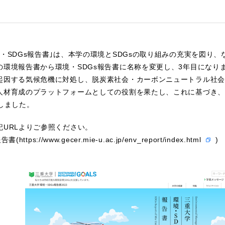
境・SDGs報告書｣は、本学の環境とSDGsの取り組みの充実を図り
の環境報告書から環境・SDGs報告書に名称を変更し、3年目になり
起因する気候危機に対処し、脱炭素社会・カーボンニュートラル社会
人材育成のプラットフォームとしての役割を果たし、これに基づき、「三
しました。
記URLよりご参照ください。
報告書(
https://www.gecer.mie-u.ac.jp/env_report/index.html
)