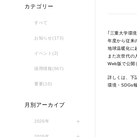
カテゴリー
すべて
｢三重大学環
お知らせ(173)
年度から従来
地球温暖化に
イベント(2)
また次世代の
Web版で公開
採用情報(567)
詳しくは、下
重要(10)
環境・SDGs
月別アーカイブ
2026年
2025年