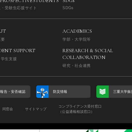
SDGs
 PROSPECTIVE
STUDENTS
SDGs
生・受験生応援サイト
UT
ACADEMICS
概要
学部・大学院等
DENT SUPPORT
RESEARCH & SOCIAL
COLLABORATION
・学生支援
研究・社会連携
否報告・
安否確認
防災情報
三重大学振
コンプライアンス受付窓口
同窓会
サイトマップ
（公益通報相談窓口）