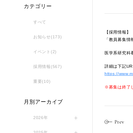
カテゴリー
すべて
【採用情報】
お知らせ(173)
「教員募集情
イベント(2)
医学系研究科
詳細は下記U
採用情報(567)
https://www.m
重要(10)
※募集は終了
月別アーカイブ
2026年
Prev
2025年