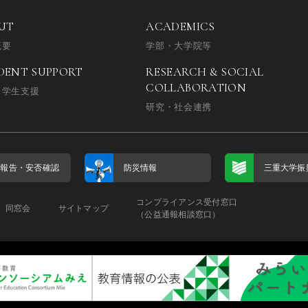
UT
ACADEMICS
概要
学部・大学院等
DENT SUPPORT
RESEARCH & SOCIAL
COLLABORATION
・学生支援
研究・社会連携
否報告・
安否確認
防災情報
三重大学振
コンプライアンス受付窓口
同窓会
サイトマップ
（公益通報相談窓口）