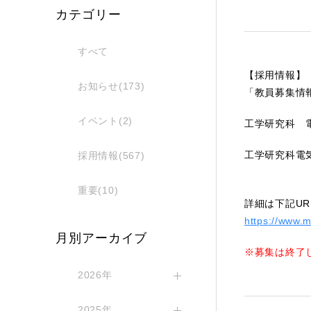
カテゴリー
すべて
【採用情報】
お知らせ(173)
「教員募集情
イベント(2)
工学研究科 
工学研究科電
採用情報(567)
重要(10)
詳細は下記U
https://www.m
月別アーカイブ
※募集は終了
2026年
2025年