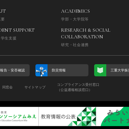
UT
ACADEMICS
概要
学部・大学院等
DENT SUPPORT
RESEARCH & SOCIAL
COLLABORATION
・学生支援
研究・社会連携
否報告・
安否確認
防災情報
三重大学振
コンプライアンス受付窓口
同窓会
サイトマップ
（公益通報相談窓口）