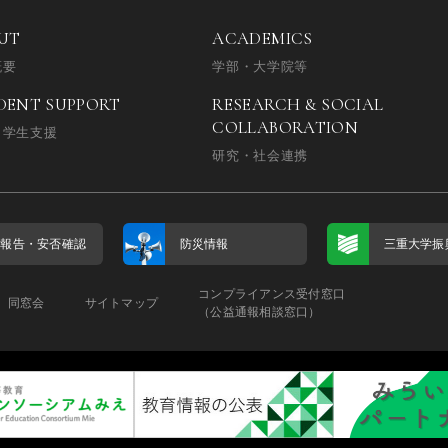
UT
ACADEMICS
概要
学部・大学院等
DENT SUPPORT
RESEARCH & SOCIAL
COLLABORATION
・学生支援
研究・社会連携
否報告・
安否確認
防災情報
三重大学振
コンプライアンス受付窓口
同窓会
サイトマップ
（公益通報相談窓口）