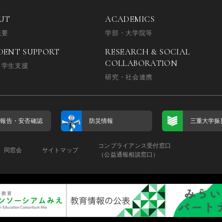
UT
ACADEMICS
概要
学部・大学院等
DENT SUPPORT
RESEARCH & SOCIAL
COLLABORATION
・学生支援
研究・社会連携
否報告・
安否確認
防災情報
三重大学振
コンプライアンス受付窓口
同窓会
サイトマップ
（公益通報相談窓口）