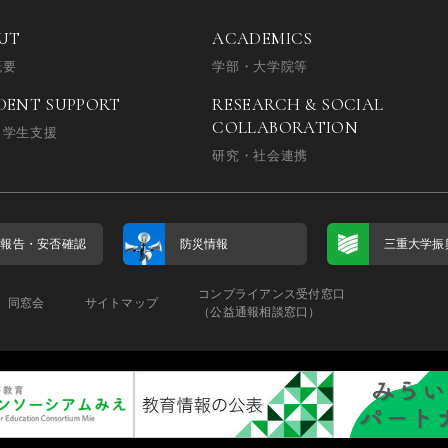
UT
ACADEMICS
概要
学部・大学院等
DENT SUPPORT
RESEARCH & SOCIAL
COLLABORATION
・学生支援
研究・社会連携
否報告・
安否確認
防災情報
三重大学振
コンプライアンス受付窓口
同窓会
サイトマップ
（公益通報相談窓口）