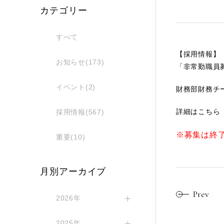
カテゴリー
すべて
【採用情報】
お知らせ(173)
「非常勤職員
イベント(2)
財務部財務チ
詳細は
こちら（ht
採用情報(567)
※募集は終
重要(10)
月別アーカイブ
Prev
2026年
2025年