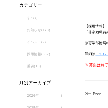
カテゴリー
すべて
【採用情報】
お知らせ(173)
「非常勤職員
イベント(2)
教育学部附属
詳細は
こちら（ht
採用情報(567)
※募集は終
重要(10)
月別アーカイブ
Prev
2026年
2025年