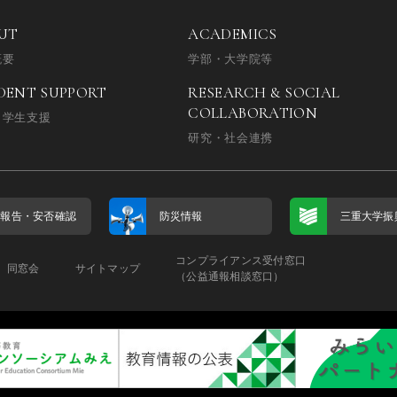
UT
ACADEMICS
概要
学部・大学院等
DENT SUPPORT
RESEARCH & SOCIAL
COLLABORATION
・学生支援
研究・社会連携
否報告・
安否確認
防災情報
三重大学振
コンプライアンス受付窓口
同窓会
サイトマップ
（公益通報相談窓口）