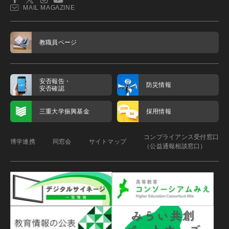
MAIL MAGAZINE
教職員ページ
安否報告・
防災情報
安否確認
三重大学振興基金
採用情報
コンプライアンス受付窓口
博学連携
同窓会
サイトマップ
（公益通報相談窓口）