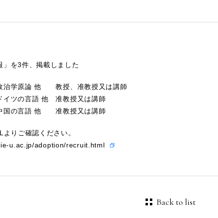
報」を3件、掲載しました
政治学原論 他 教授、准教授又は講師
ドイツの言語 他 准教授又は講師
中国の言語 他 准教授又は講師
RLよりご確認ください。
ie-u.ac.jp/adoption/recruit.html
Back to list