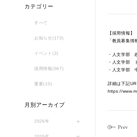
カテゴリー
すべて
【採用情報】
お知らせ(173)
「教員募集情
イベント(2)
・人文学部 
・人文学部 
採用情報(567)
・人文学部 
詳細は下記U
重要(10)
https://www.m
月別アーカイブ
2026年
Prev
2025年