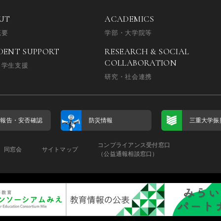
UT
ACADEMICS
概要
学部・大学院等
DENT SUPPORT
RESEARCH & SOCIAL
COLLABORATION
・学生支援
研究・社会連携
否報告・
安否確認
防災情報
三重大学振
コンプライアンス受付窓口
同窓会
サイトマップ
（公益通報相談窓口）