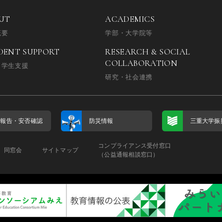
UT
ACADEMICS
概要
学部・大学院等
DENT SUPPORT
RESEARCH & SOCIAL
COLLABORATION
・学生支援
研究・社会連携
否報告・
安否確認
防災情報
三重大学振
コンプライアンス受付窓口
同窓会
サイトマップ
（公益通報相談窓口）