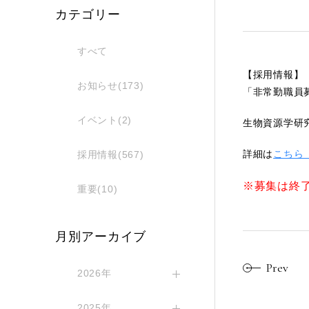
カテゴリー
すべて
【採用情報】
お知らせ(173)
「非常勤職員
イベント(2)
生物資源学研
詳細は
こちら（ht
採用情報(567)
※募集は終
重要(10)
月別アーカイブ
Prev
2026年
2025年