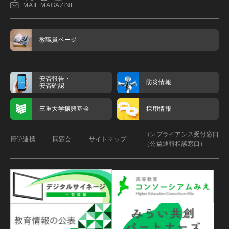
MAIL MAGAZINE
教職員ページ
安否報告・
防災情報
安否確認
三重大学振興基金
採用情報
コンプライアンス受付窓口
博学連携
同窓会
サイトマップ
（公益通報相談窓口）