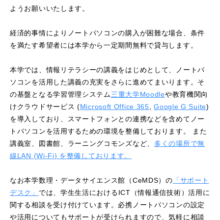
ようお願いいたします。
経済的事情によりノートパソコンの購入が困難な場合、条件
を満たす希望者には本学から一定期間無料で貸与します。
本学では、情報リテラシーの講義をはじめとして、ノートパ
ソコンを活用した講義の充実をさらに進めてまいります。そ
の基盤となる学習管理システム
三重大学Moodle
や教育機関向
けクラウドサービス (
Microsoft Office 365
,
Google G Suite
)
を導入しており、スマートフォンとの連携などを含めてノー
トパソコンを活用するための環境を整備しております。 また
講義室、図書館、ラーニングコモンズなど、
多くの場所で無
線LAN (Wi-Fi) を整備しております。
なお本学数理・データサイエンス館（CeMDS）の
「サポート
デスク」
では、学生生活におけるICT（情報通信技術）活用に
関する相談を受け付けています。必携ノートパソコンの設定
や活用についてもサポートが受けられますので、気軽に相談