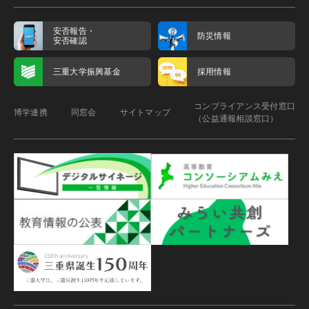
安否報告・
防災情報
安否確認
三重大学振興基金
採用情報
コンプライアンス受付窓口
博学連携
同窓会
サイトマップ
（公益通報相談窓口）