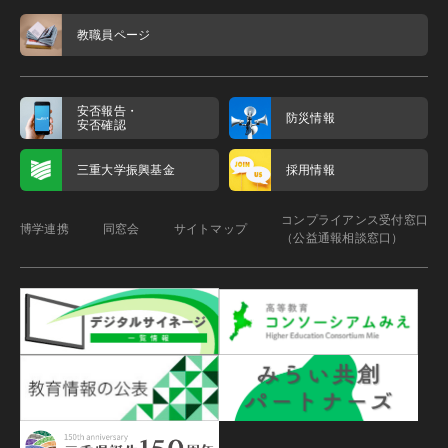
教職員ページ
安否報告・
防災情報
安否確認
三重大学振興基金
採用情報
コンプライアンス受付窓口
博学連携
同窓会
サイトマップ
（公益通報相談窓口）