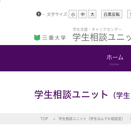
'
-
文字
サイズ
小
中
大
白黒反転
学生支援・キャリアセンター
学生相談ユニ
ホーム
Home
学生相談ユニット
（学生
TOP
学生相談ユニット（学生なんでも相談室）