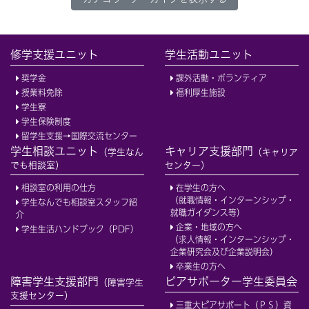
修学支援ユニット
学生活動ユニット
奨学金
課外活動・ボランティア
授業料免除
福利厚生施設
学生寮
学生保険制度
留学生支援→国際交流センター
学生相談ユニット
キャリア支援部門
（学生なん
（キャリア
でも相談室）
センター）
相談室の利用の仕方
在学生の方へ
（就職情報・インターンシップ・
学生なんでも相談室スタッフ紹
就職ガイダンス等）
介
企業・地域の方へ
学生生活ハンドブック（PDF）
（求人情報・インターンシップ・
企業研究会及び企業説明会）
卒業生の方へ
障害学生支援部門
ピアサポーター学生委員会
（障害学生
支援センター）
三重大ピアサポート（ＰＳ）資