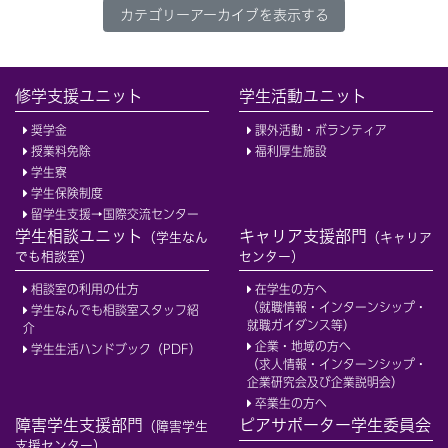
カテゴリーアーカイブを表示する
修学支援ユニット
学生活動ユニット
奨学金
課外活動・ボランティア
授業料免除
福利厚生施設
学生寮
学生保険制度
留学生支援→国際交流センター
学生相談ユニット
キャリア支援部門
（学生なん
（キャリア
でも相談室）
センター）
相談室の利用の仕方
在学生の方へ
（就職情報・インターンシップ・
学生なんでも相談室スタッフ紹
就職ガイダンス等）
介
企業・地域の方へ
学生生活ハンドブック（PDF）
（求人情報・インターンシップ・
企業研究会及び企業説明会）
卒業生の方へ
障害学生支援部門
ピアサポーター学生委員会
（障害学生
支援センター）