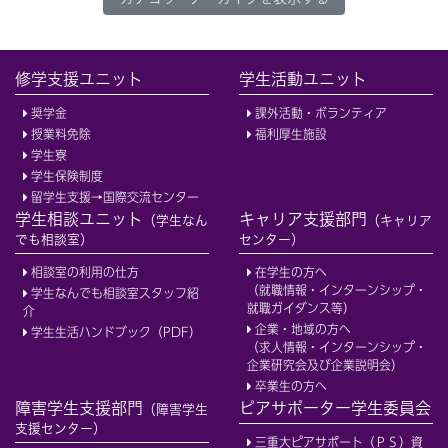
修学支援ユニット
学生活動ユニット
奨学金
課外活動・ボランティア
授業料免除
福利厚生施設
学生寮
学生保険制度
留学生支援→国際交流センター
学生相談ユニット
キャリア支援部門
（学生なん
（キャリア
でも相談室）
センター）
相談室の利用の仕方
在学生の方へ
（就職情報・インターンシップ・
学生なんでも相談室スタッフ紹
就職ガイダンス等）
介
企業・地域の方へ
学生生活ハンドブック（PDF）
（求人情報・インターンシップ・
企業研究会及び企業説明会）
卒業生の方へ
障害学生支援部門
ピアサポーター学生委員会
（障害学生
支援センター）
三重大ピアサポート（ＰＳ）資