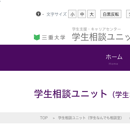
'
-
文字
サイズ
小
中
大
白黒反転
学生支援・キャリアセンター
学生相談ユニ
ホーム
Home
学生相談ユニット
（学生
TOP
学生相談ユニット（学生なんでも相談室）