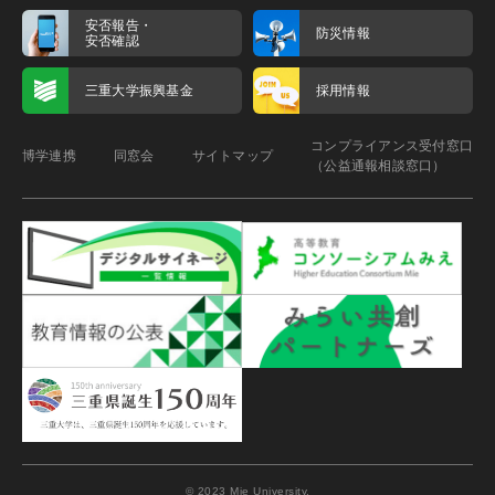
安否報告・
防災情報
安否確認
三重大学振興基金
採用情報
コンプライアンス受付窓口
博学連携
同窓会
サイトマップ
（公益通報相談窓口）
© 2023 Mie University.