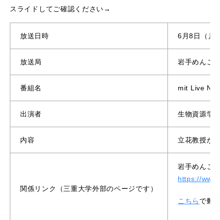
スライドしてご確認ください→
放送日時
6月8日（月）
放送局
岩手めんこ
番組名
mit Liv
出演者
生物資源学
内容
立花教授が
岩手めんこいテ
https://www.
関係リンク（三重大学外部のページです）
こちら
で動