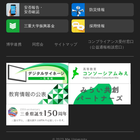
安否報告・
防災情報
安否確認
三重大学振興基金
採用情報
コンプライアンス受付窓口
博学連携
同窓会
サイトマップ
（公益通報相談窓口）
© 2023 Mie University.