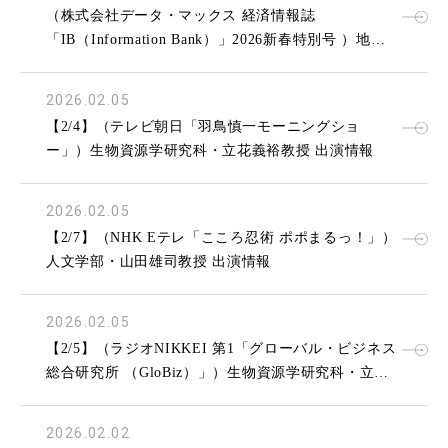
（株式会社データ・マックス 経済情報誌
「IB（Information Bank）」2026新春特別号 ）地域
イノベーション学研究科・西村訓弘教授 出演情報
2026.02.05
【2/4】（テレビ朝日「羽鳥慎一モーニングショ
ー」）生物資源学研究科・立花義裕教授 出演情報
2026.02.05
【2/7】（NHK Eテレ「こころ忍術 ポポまるっ！」）
人文学部・山田雄司教授 出演情報
2026.02.05
【2/5】（ラジオNIKKEI 第1「グローバル・ビジネス
総合研究所 （GloBiz）」）生物資源学研究科・立花
義裕教授 出演情報
2026.02.02