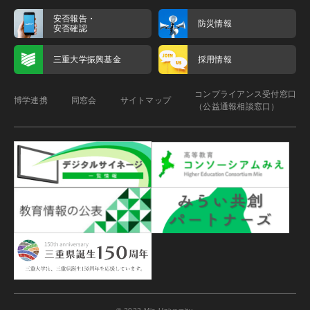
安否報告・
防災情報
安否確認
三重大学振興基金
採用情報
コンプライアンス受付窓口
博学連携
同窓会
サイトマップ
（公益通報相談窓口）