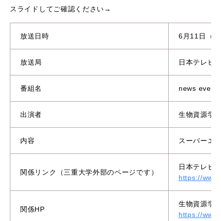
スライドしてご確認ください→
放送日時
6月11日（木
放送局
日本テレビ
番組名
news every.
出演者
生物資源学
内容
スーパーエ
日本テレビ「ne
関係リンク（三重大学外部のページです）
https://www.
生物資源学研
関係HP
https://www