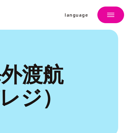
language
海外渡航
びレジ）