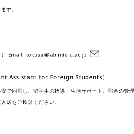
います。
Email:
kokusai@ab.mie-u.ac.jp
ssistant for Foreign Students）
格安で同居し、留学生の指導、生活サポート、宿舎の管
非入居をご検討ください。