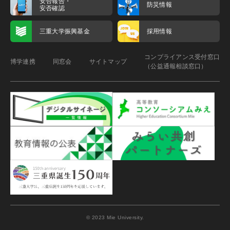
安否報告・
防災情報
安否確認
三重大学振興基金
採用情報
コンプライアンス受付窓口
博学連携
同窓会
サイトマップ
（公益通報相談窓口）
© 2023 Mie University.