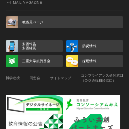
MAIL MAGAZINE
教職員ページ
安否報告・
防災情報
安否確認
三重大学振興基金
採用情報
コンプライアンス受付窓口
博学連携
同窓会
サイトマップ
（公益通報相談窓口）