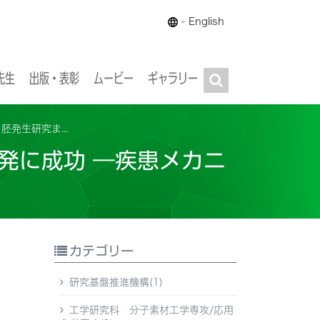
-
English
先生
出版・表彰
ムービー
ギャラリー
発生研究ま...
発に成功 ―疾患メカニ
カテゴリー
研究基盤推進機構(1)
工学研究科 分子素材工学専攻/応用