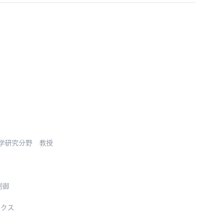
物学研究分野
教授
制御
ィクス