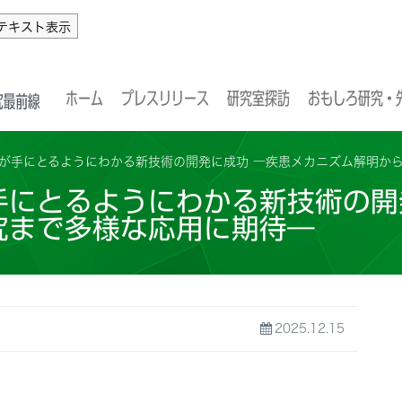
テキスト表示
ホーム
プレスリリース
研究室探訪
おもしろ研究・
が手にとるようにわかる新技術の開発に成功 ―疾患メカニズム解明から胚
手にとるようにわかる新技術の開
究まで多様な応用に期待―
2025.12.15