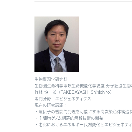
生物資源学研究科
生物圏生命科学専攻生命機能化学講座 分子細胞生
竹林 慎一郎（TAKEBAYASHI Shinichiro）
専門分野：エピジェネティクス
現在の研究課題：
・遺伝子の機能的発現を可能にする高次染色体構造
・
１細胞ゲノム網羅的解析技術の開発
・
老化におけるエネルギー代謝変化とエピジェネテ