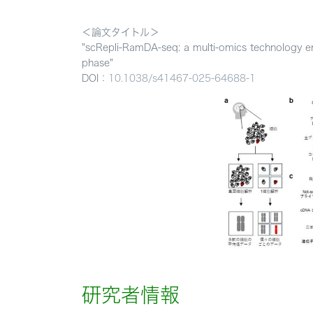
＜論文タイトル＞
"scRepli-RamDA-seq: a multi-omics technology en
phase"
DOI：
10.1038/s41467-025-64688-1
研究者情報