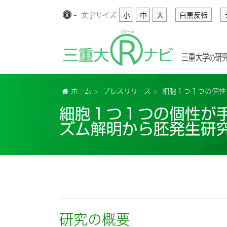
-
文字
サイズ
小
中
大
白黒反転
ホーム
プレスリリース
細胞１つ１つの個性
細胞１つ１つの個性が
ズム解明から胚発生研
研究の概要