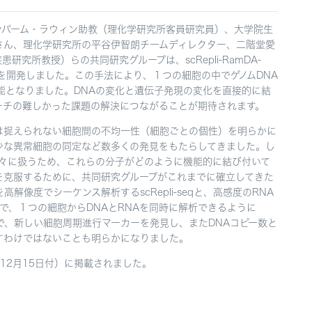
ンパーム・ラウィン助教（理化学研究所客員研究員）、大学院生
さん、理化学研究所の平谷伊智朗チームディレクター、二階堂愛
究所教授）らの共同研究グループは、scRepli-RamDA-
技術を開発しました。この手法により、１つの細胞の中でゲノムDNA
能となりました。DNAの変化と遺伝子発現の変化を直接的に結
ーチの難しかった課題の解決につながることが期待されます。
は捉えられない細胞間の不均一性（細胞ごとの個性）を明らかに
少な異常細胞の同定など数多くの発見をもたらしてきました。し
別々に扱うため、これらの分子がどのように機能的に結び付いて
を克服するために、共同研究グループがこれまでに確立してきた
解像度でシーケンス解析するscRepli-seqと、高感度のRNA
とで、１つの細胞からDNAとRNAを同時に解析できるように
ることで、新しい細胞周期進行マーカーを発見し、またDNAコピー数と
すわけではないことも明らかになりました。
s』（12月15日付）に掲載されました。