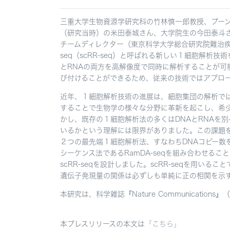
三重大学生物資源学研究科の竹林慎一郎教授、プー
（研究当時）の米田泰城さん、大学院生の今田泰斗
チームディレクター（東京科学大学総合研究院難治疾患研
seq（scRR-seq）と呼ばれる新しい１細胞解析
とRNAの両方を高解像度で同時に解析することが可
び付けることができるため、従来の技術ではアプロ
近年、１細胞解析技術の進展は、細胞集団の解析で
することで生物学の様々な分野に革新を起こし、希
かし、既存の１細胞解析法の多くはDNAとRNAを
いるかという理解には限界がありました。この課題
２つの最先端１細胞解析法、すなわちDNAコピー数を高
シーケンス法であるRamDA-seqを組み合わせるこ
scRR-seqを設計しました。scRR-seqを用い
遺伝子発現量の関係は必ずしも単純に正の相関を示
本研究は、科学雑誌『Nature Communication
本プレスリリースの本文は
「こちら」