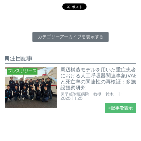
カテゴリーアーカイブを表示する
注目記事
周辺構造モデルを用いた重症患者
プレスリリース
における人工呼吸器関連事象(VAE)
と死亡率の関連性の再検証：多施
設観察研究
医学部附属病院 教授 鈴木 圭
2025.11.25
記事を表示