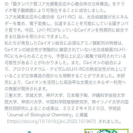
の「膜タンパク質コア光捕集反応中心複合体の立体構造」をクラ
イオ電子顕微鏡により可視化することに成功しました。
コア光捕集反応中心複合体（LH1-RC）は、光合成細菌が光エネル
ギーを集め、電子変換し、伝達することを可能にしている膜タンパ
ク質です。今回、LH1-RCがもっているCaイオンを特異的に結合で
きる仕組みを明らかにできました。
私たちが発見したCaイオン結合に必須なアミノ酸配列の特徴は、
Caイオンの結合性が実験的に確認されていない光合成細菌のLH1-
RCにもみられることから、予想以上に広い菌種で採用されている
可能性があることがわかりました。また、Caイオンの結合によ
り、アロクロマチウム・テピダムのLH1-RCの熱安定性が向上して
いることが立体構造の面からも理解することができました。本研
究により、Caイオンを活用した高効率な太陽光エネルギー利用へ
の貢献が期待されます。
三重大学、茨城大学、神戸大学、日本電子㈱、沖縄科学技術大学
院大学、神奈川大学、中国科学院植物研究所、南イリノイ大学の国
際共同研究によるこの成果は、２０２２年４月２０日、学術誌
「Journal of Biological Chemistry」に掲載
（
https://doi.org/10.1016/j.jbc.2022.101967
）されました。