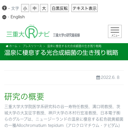
-
文字
小
中
大
白黒反転
テキスト表示
-
English
メニュー
ホーム
プレスリリース
温泉に棲息する光合成細菌の生き残り戦略
温泉に棲息する光合成細菌の生き残り戦略
2022.6. 8
研究の概要
三重大学大学院医学系研究科の谷一寿特任教授、溝口明教授、茨
城大学の大友征宇教授、神戸大学の木村行宏准教授、日本電子㈱
らのグループは、ニュージーランドの温泉に棲息する紅色硫黄細菌
の一種Allochromatium tepidum（アロクロマチウム・テピダム)