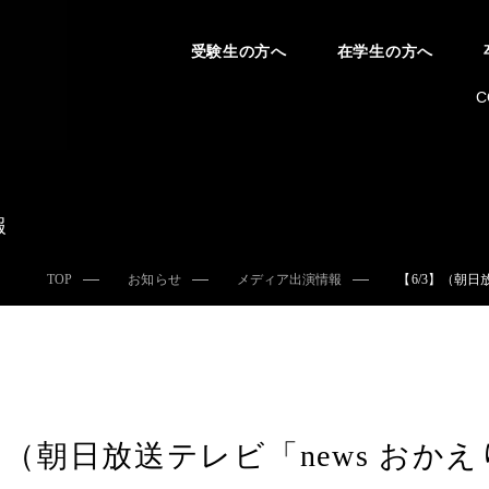
受験生の方へ
在学生の方へ
C
報
TOP
お知らせ
メディア出演情報
【6/3】（朝
3】（朝日放送テレビ「news お