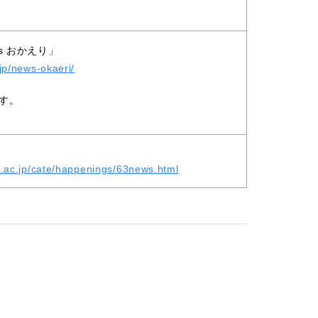
s おかえり」
jp/news-okaeri/
す。
u.ac.jp/cate/happenings/63news.html