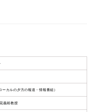
～
西ローカルの夕方の報道・情報番組）
花義裕教授