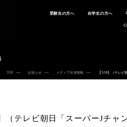
受験生の方へ
在学生の方へ
C
報
TOP
お知らせ
メディア出演情報
【5/19】（テレ
19】（テレビ朝日「スーパーJチ