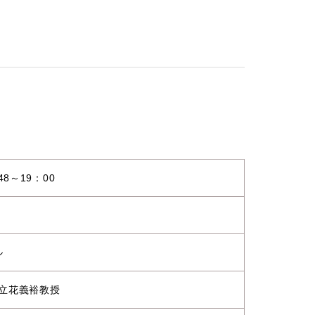
8～19：00
ル
立花義裕教授